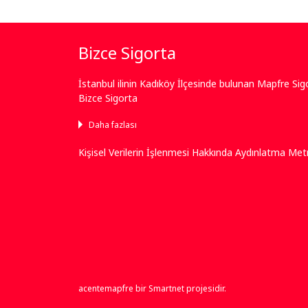
Bizce Sigorta
İstanbul ilinin Kadıköy İlçesinde bulunan Mapfre Si
Bizce Sigorta
Daha fazlası
Kişisel Verilerin İşlenmesi Hakkında Aydınlatma Met
acentemapfre bir
Smartnet
projesidir.