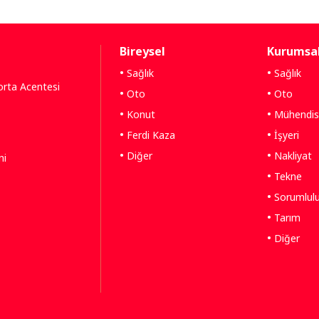
Bireysel
Kurumsa
Sağlık
Sağlık
gorta Acentesi
Oto
Oto
Konut
Mühendisl
Ferdi Kaza
İşyeri
Diğer
Nakliyat
ni
Tekne
Sorumlul
Tarım
Diğer