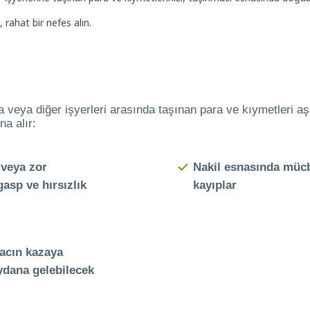
rahat bir nefes alın.
ara veya diğer işyerleri arasında taşınan para ve kıymetleri
na alır:
 veya zor
Nakil esnasında mücbi
asp ve hırsızlık
kayıplar
racın kazaya
dana gelebilecek