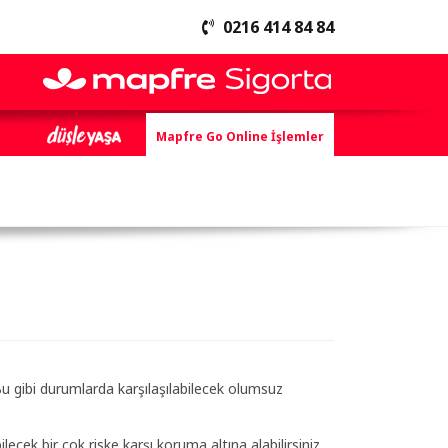
0216 414 84 84
Mapfre Go Online İşlemler
 Bu gibi durumlarda karşılaşılabilecek olumsuz
ecek bir çok riske karşı koruma altına alabilirsiniz.