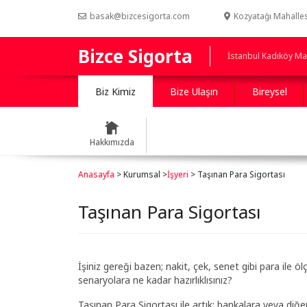
basak@bizcesigorta.com
Kozyatağı Mahalles
Bizce Sigorta
İstanbul Kadıköy Map
Biz Kimiz
Bize Ulaşın
Bireysel
Hakkımızda
Anasayfa
> Kurumsal >
İşyeri
> Taşınan Para Sigortası
Taşınan Para Sigortası
İşiniz gereği bazen; nakit, çek, senet gibi para ile ö
senaryolara ne kadar hazırlıklısınız?
Taşınan Para Sigortası ile artık; bankalara veya diğer