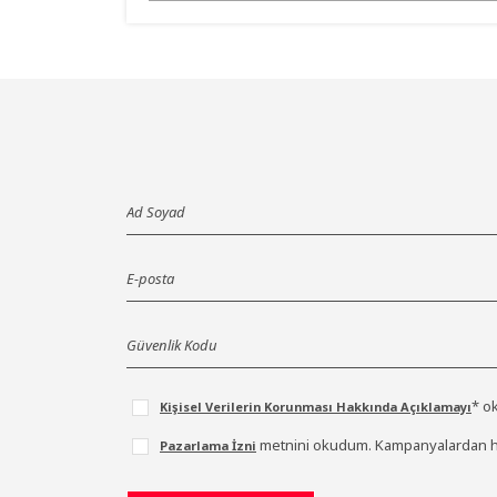
* o
Kişisel Verilerin Korunması Hakkında Açıklamayı
metnini okudum. Kampanyalardan ha
Pazarlama İzni