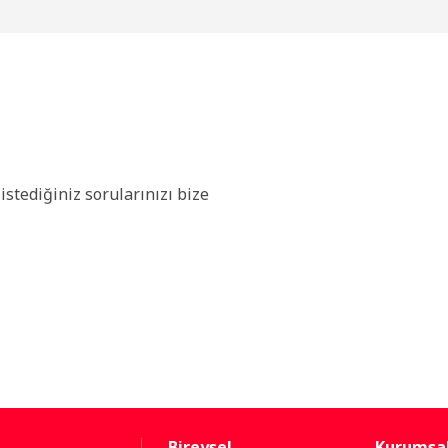
stediğiniz sorularınızı bize
Bireysel
Kurumsa