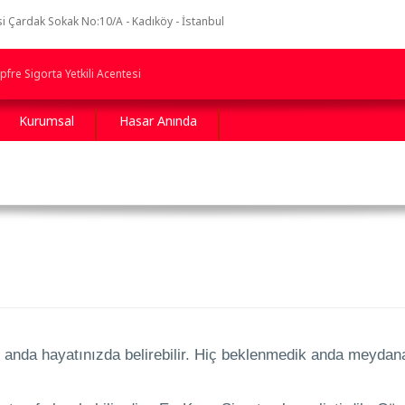
i Çardak Sokak No:10/A - Kadıköy - İstanbul
fre Sigorta Yetkili Acentesi
Kurumsal
Hasar Anında
anda hayatınızda belirebilir. Hiç beklenmedik anda meydana