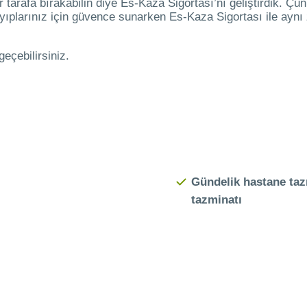
 tarafa bırakabilin diye Es-Kaza Sigortası’nı geliştirdik. Çü
yıplarınız için güvence sunarken Es-Kaza Sigortası ile aynı
geçebilirsiniz.
Gündelik hastane taz
tazminatı