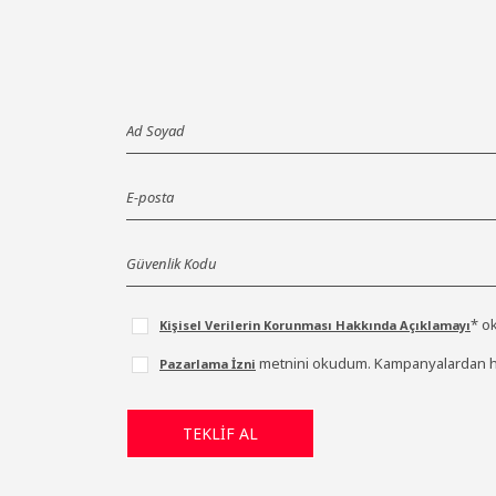
* o
Kişisel Verilerin Korunması Hakkında Açıklamayı
metnini okudum. Kampanyalardan ha
Pazarlama İzni