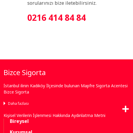
sorularınızı bize iletebilirsiniz.
0216 414 84 84
Bizce Sigorta
İstanbul ilinin Kadıköy İlçesinde bulunan Mapfre Sigorta Acentesi
Bizce Sigorta
Daha fazlası
Bize Ulaşın
Kişisel Verilerin İşlenmesi Hakkında Aydınlatma Metni
Bireysel
Neredeyiz
Kurumsal