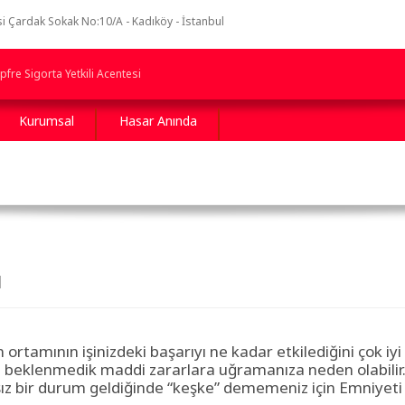
i Çardak Sokak No:10/A - Kadıköy - İstanbul
fre Sigorta Yetkili Acentesi
Kurumsal
Hasar Anında
ı
 ortamının işinizdeki başarıyı ne kadar etkilediğini çok iy
se beklenmedik maddi zararlara uğramanıza neden olabilir
ız bir durum geldiğinde “keşke” dememeniz için Emniyeti S