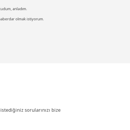
kudum, anladım.
berdar olmak istiyorum.
stediğiniz sorularınızı bize