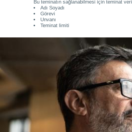
Bu teminatın sağlanabilmesi için teminat veril
Adı Soyadı
Görevi
Unvanı
Teminat limiti