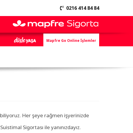
0216 414 84 84
Mapfre Go Online İşlemler
i biliyoruz. Her şeye rağmen işyerinizde
.
uistimal Sigortası ile yanınızdayız.