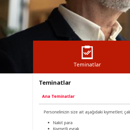
Teminatlar
Teminatlar
Ana Teminatlar
Personelinizin size ait aşağıdaki kıymetleri; ça
Nakit para
Kıymetli evrak