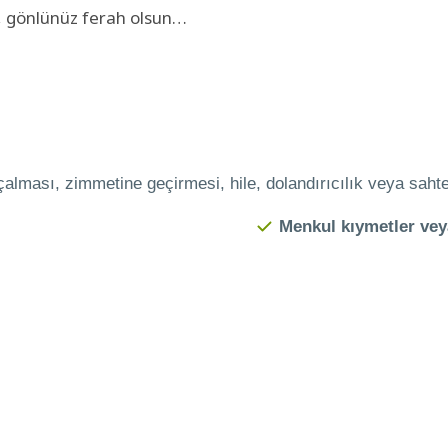
at, gönlünüz ferah olsun…
 çalması, zimmetine geçirmesi, hile, dolandırıcılık veya sah
Menkul kıymetler veya