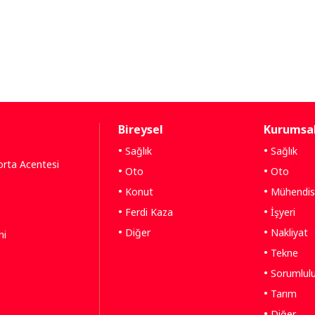
Bireysel
Kurumsa
Sağlık
Sağlık
gorta Acentesi
Oto
Oto
Konut
Mühendisl
Ferdi Kaza
İşyeri
Diğer
Nakliyat
ni
Tekne
Sorumlul
Tarım
Diğer